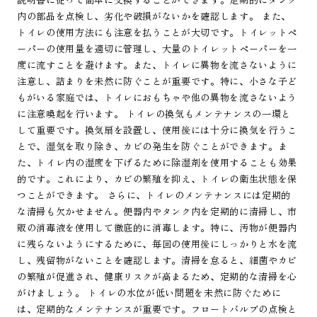
内の部品を点検し、劣化や破損がないかを確認します。 また、
トイレの使用方法にも注意を払うことが大切です。トイレットペ
ーパーの使用量を適切に管理し、大量のトイレットペーパーを一
度に流すことを避けます。また、トイレに異物を流さないように
注意し、詰まりを未然に防ぐことが重要です。特に、小さな子ど
もがいる家庭では、トイレにおもちゃや他の異物を流さないよう
に注意喚起を行います。 トイレの換気もメンテナンスの一環と
して重要です。換気扇を設置し、使用後には十分に換気を行うこ
とで、湿気を取り除き、カビの発生を防ぐことができます。ま
た、トイレ内の湿度を下げるために除湿剤を使用することも効果
的です。これにより、カビの繁殖を抑え、トイレの衛生状態を保
つことができます。 さらに、トイレのメンテナンスには定期的
な清掃も欠かせません。便器内やタンク内を定期的に清掃し、市
販の消毒液を使用して徹底的に消毒します。特に、汚物が便器内
に残らないようにするために、毎回の使用後にしっかりと水を流
し、残留物がないことを確認します。清掃を怠ると、細菌やカビ
の繁殖が促進され、健康リスクが高まるため、定期的な清掃を心
がけましょう。 トイレの水位が低い問題を未然に防ぐために
は、定期的なメンテナンスが重要です。フロートバルブの点検と