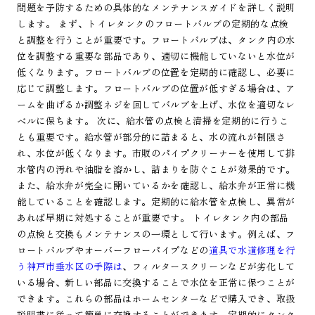
問題を予防するための具体的なメンテナンスガイドを詳しく説明
します。 まず、トイレタンクのフロートバルブの定期的な点検
と調整を行うことが重要です。フロートバルブは、タンク内の水
位を調整する重要な部品であり、適切に機能していないと水位が
低くなります。フロートバルブの位置を定期的に確認し、必要に
応じて調整します。フロートバルブの位置が低すぎる場合は、ア
ームを曲げるか調整ネジを回してバルブを上げ、水位を適切なレ
ベルに保ちます。 次に、給水管の点検と清掃を定期的に行うこ
とも重要です。給水管が部分的に詰まると、水の流れが制限さ
れ、水位が低くなります。市販のパイプクリーナーを使用して排
水管内の汚れや油脂を溶かし、詰まりを防ぐことが効果的です。
また、給水弁が完全に開いているかを確認し、給水弁が正常に機
能していることを確認します。定期的に給水管を点検し、異常が
あれば早期に対処することが重要です。 トイレタンク内の部品
の点検と交換もメンテナンスの一環として行います。例えば、フ
ロートバルブやオーバーフローパイプなどの
道具で水道修理を行
う神戸市垂水区の手際は
、フィルタースクリーンなどが劣化して
いる場合、新しい部品に交換することで水位を正常に保つことが
できます。これらの部品はホームセンターなどで購入でき、取扱
説明書に従って簡単に交換することができます。定期的にタンク