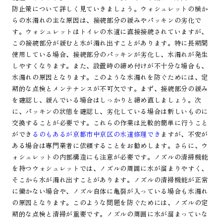
防止策について詳しく見ていきましょう。ウォシュレットの横か
らの水漏れの主な原因は、接続部分の緩みやパッキンの劣化で
す。ウォシュレットはトイレの水道に直接接続されていますが、
この接続部分が緩むと水が漏れ出すことがあります。特に長期間
使用している場合、接続部分のパッキンが劣化し、水漏れが発生
しやすくなります。また、設置時の締め付けが不十分な場合も、
水漏れの原因となります。このような水漏れを防ぐためには、定
期的な点検とメンテナンスが不可欠です。まず、接続部分の緩み
を確認し、緩んでいる場合はしっかりと締め直しましょう。次
に、パッキンの状態を確認し、劣化している場合は新しいものに
交換することが必要です。これらの作業は比較的簡単に行うこと
ができ
るのもあるが京都市中京区の水道修理でき
ますが、不安が
ある場合は専門業者に依頼することをお勧めします。さらに、ウ
ォシュレットの内部構造にも注意が必要です。ノズルの清掃機能
を持つウォシュレットでは、ノズルの周囲に水が溜まりやすく、
そこから水が漏れ出すことがあります。ノズルの清掃機能が正常
に働かない場合や、ノズル自体に亀裂が入っている場合も水漏れ
の原因となります。このような問題を防ぐためには、ノズルの定
期的な点検と清掃が重要です。ノズルの周囲に水が溜まっていな