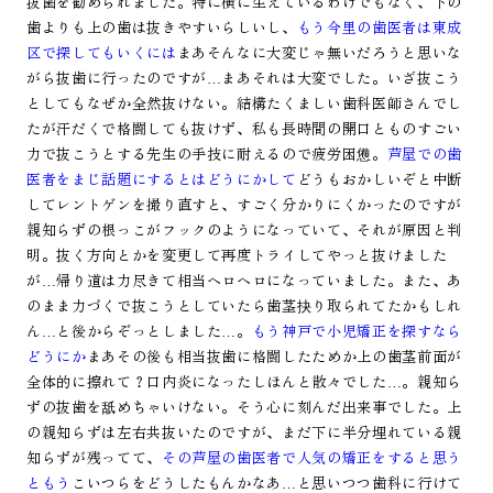
抜歯を勧められました。特に横に生えているわけでもなく、下の
歯よりも上の歯は抜きやすいらしいし、
もう今里の歯医者は東成
区で探してもいくには
まあそんなに大変じゃ無いだろうと思いな
がら抜歯に行ったのですが…まあそれは大変でした。いざ抜こう
としてもなぜか全然抜けない。結構たくましい歯科医師さんでし
たが汗だくで格闘しても抜けず、私も長時間の開口とものすごい
力で抜こうとする先生の手技に耐えるので疲労困憊。
芦屋での歯
医者をまじ話題にするとはどうにかして
どうもおかしいぞと中断
してレントゲンを撮り直すと、すごく分かりにくかったのですが
親知らずの根っこがフックのようになっていて、それが原因と判
明。抜く方向とかを変更して再度トライしてやっと抜けました
が…帰り道は力尽きて相当ヘロヘロになっていました。また、あ
のまま力づくで抜こうとしていたら歯茎抉り取られてたかもしれ
ん…と後からぞっとしました…。
もう神戸で小児矯正を探すなら
どうにか
まあその後も相当抜歯に格闘したためか上の歯茎前面が
全体的に擦れて？口内炎になったしほんと散々でした…。親知ら
ずの抜歯を舐めちゃいけない。そう心に刻んだ出来事でした。上
の親知らずは左右共抜いたのですが、まだ下に半分埋れている親
知らずが残ってて、
その芦屋の歯医者で人気の矯正をすると思う
ともう
こいつらをどうしたもんかなあ…と思いつつ歯科に行けて