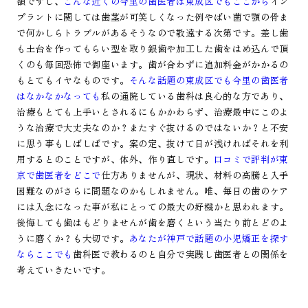
額ですし、
こんな近くの今里の歯医者は東成区でもここから
イン
プラントに関しては歯茎が可笑しくなった例やばい菌で顎の骨ま
で何かしらトラブルがあるそうなので敬遠する次第です。差し歯
も土台を作ってもらい型を取り銀歯や加工した歯をはめ込んで頂
くのも毎回恐怖で御座います。歯が合わずに追加料金がかかるの
もとてもイヤなものです。
そんな話題の東成区でも今里の歯医者
はなかなかなっても
私の通院している歯科は良心的な方であり、
治療もとても上手いとされるにもかかわらず、治療最中にこのよ
うな治療で大丈夫なのか？またすぐ抜けるのではないか？と不安
に思う事もしばしばです。案の定、抜けて日が浅ければそれを利
用するとのことですが、体外、作り直しです。
口コミで評判が東
京で歯医者をどこで
仕方ありませんが、現状、材料の高騰と入手
困難なのがさらに問題なのかもしれません。唯、毎日の歯のケア
には入念になった事が私にとっての最大の好機かと思われます。
後悔しても歯はもどりませんが歯を磨くという当たり前とどのよ
うに磨くか？も大切です。
あなたが神戸で話題の小児矯正を探す
ならここでも
歯科医で教わるのと自分で実践し歯医者との関係を
考えていきたいです。