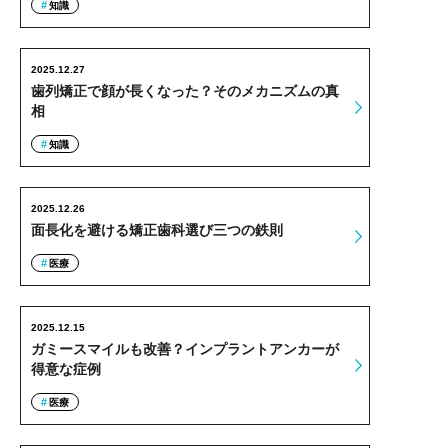
知識
2025.12.27
歯列矯正で顔が長くなった？そのメカニズムの真
相
知識
2025.12.26
面長化を避ける矯正歯科選び三つの鉄則
医療
2025.12.15
ガミースマイルも改善？インプラントアンカーが
得意な症例
医療