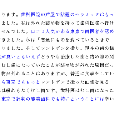
あります。
歯科医院の芦屋で話題のセラミックはもっ
きました。私は外れた詰め物を持って歯科医院へ行け
ませんでした。
口コミ人気がある東京で歯医者を認め
てきました。私は「普通にものを食べているときで
まりました。そしてレントゲンを撮り、現在の歯の様
院が良いともいえず
どうやら治療した歯と詰め物の間
、むし歯になっていたことが詰め物が外れた原因だっ
め物が外れることはありますが、普通に食事をしてい
なら東京でももっと
レントゲンで撮った画像を見る
れは紛れもなくむし歯です。歯科医はむし歯になった
。
東京で評判の審美歯科でも特にということには
幸い