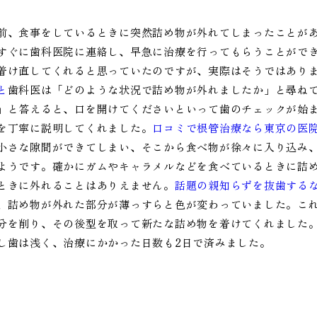
前、食事をしているときに突然詰め物が外れてしまったことが
すぐに歯科医院に連絡し、早急に治療を行ってもらうことがで
着け直してくれると思っていたのですが、実際はそうではあり
と
歯科医は「どのような状況で詰め物が外れましたか」と尋ね
」と答えると、口を開けてくださいといって歯のチェックが始
を丁寧に説明してくれました。
口コミで根管治療なら東京の医
小さな隙間ができてしまい、そこから食べ物が徐々に入り込み
ようです。確かにガムやキャラメルなどを食べているときに詰
ときに外れることはありえません。
話題の親知らずを抜歯する
、詰め物が外れた部分が薄っすらと色が変わっていました。こ
分を削り、その後型を取って新たな詰め物を着けてくれました
し歯は浅く、治療にかかった日数も2日で済みました。