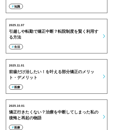
知識
2025.11.07
引越しや転勤で矯正中断？転院制度を賢く利用す
る方法
生活
2025.11.01
前歯だけ治したい！を叶える部分矯正のメリッ
ト・デメリット
医療
2025.10.01
矯正行きたくない？治療を中断してしまった私の
後悔と再起の物語
医療