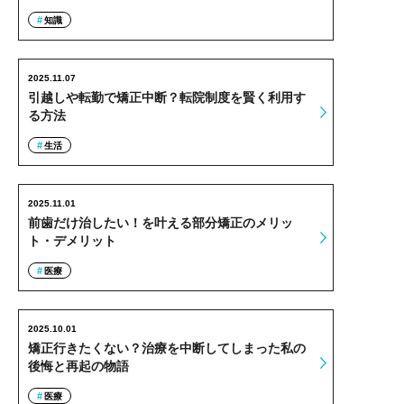
知識
2025.11.07
引越しや転勤で矯正中断？転院制度を賢く利用す
る方法
生活
2025.11.01
前歯だけ治したい！を叶える部分矯正のメリッ
ト・デメリット
医療
2025.10.01
矯正行きたくない？治療を中断してしまった私の
後悔と再起の物語
医療