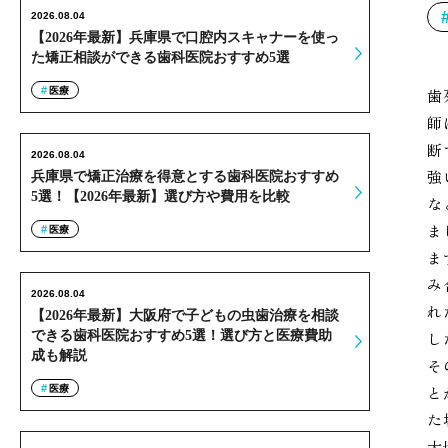
2026.08.04
【2026年最新】兵庫県で口腔内スキャナーを使っ
た矯正相談ができる歯科医院おすすめ5選
医療
歯
師
断
2026.08.04
強
兵庫県で矯正治療を得意とする歯科医院おすすめ
5選！【2026年最新】選び方や費用を比較
な
ま
医療
ま
み
2026.08.04
れ
【2026年最新】大阪府で子どもの虫歯治療を相談
できる歯科医院おすすめ5選！選び方と医療費助
し
成も解説
そ
と
医療
た
大