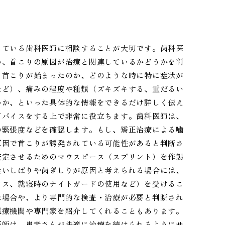
している歯科医師に相談することが大切です。歯科医
め、首こりの原因が治療と関連しているかどうかを判
ら首こりが始まったのか、どのような時に特に症状が
など）、痛みの程度や種類（ズキズキする、重だるい
いか、といった具体的な情報をできるだけ詳しく伝え
ドバイスをする上で非常に役立ちます。歯科医師は、
の緊張度などを確認します。もし、矯正治療による噛
原因で首こりが誘発されている可能性があると判断さ
安定させるためのマウスピース（スプリント）を作製
食いしばりや歯ぎしりが原因と考えられる場合には、
クス、就寝時のナイトガードの使用など）を受けるこ
た場合や、より専門的な検査・治療が必要と判断され
医療機関や専門家を紹介してくれることもあります。
医師は、患者さんが快適に治療を続けられるようにサ