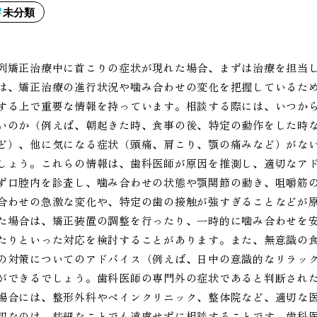
未分類
列矯正治療中に首こりの症状が現れた場合、まずは治療を担当
は、矯正治療の進行状況や噛み合わせの変化を把握しているた
する上で重要な情報を持っています。相談する際には、いつか
いのか（例えば、朝起きた時、食事の後、特定の動作をした時
ど）、他に気になる症状（頭痛、肩こり、顎の痛みなど）がな
しょう。これらの情報は、歯科医師が原因を推測し、適切なア
ず口腔内を診査し、噛み合わせの状態や顎関節の動き、咀嚼筋
合わせの急激な変化や、特定の歯の接触が強すぎることなどが
た場合は、矯正装置の調整を行ったり、一時的に噛み合わせを
たりといった対応を検討することがあります。また、無意識の
の対策についてのアドバイス（例えば、日中の意識的なリラッ
ができるでしょう。歯科医師の専門外の症状であると判断され
場合には、整形外科やペインクリニック、整体院など、適切な
切なのは、些細なことでも遠慮せずに相談することです。歯科