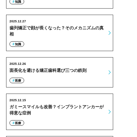
知識
2025.12.27
歯列矯正で顔が長くなった？そのメカニズムの真
相
知識
2025.12.26
面長化を避ける矯正歯科選び三つの鉄則
医療
2025.12.15
ガミースマイルも改善？インプラントアンカーが
得意な症例
医療