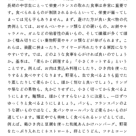
長期の中学生にとって栄養バランスの取れた食事は非常に重要で
す。食べられるものが制限されるからといって、栄養が偏ってし
まっては元も子もありません。まず、避けた方が良い食べ物の代
表例としては、おせんべいやナッツ類などの硬いもの、お餅やキ
ャラメル、ガムなどの粘着性の高いもの、そして繊維が多くて細
かく噛み切りにくい葉物野菜やキノコ類などが挙げられます。こ
れらは、装置に挟まったり、ワイヤーが外れたりする原因になり
やすいです。では、どのような食事を心がければ良いのでしょう
か。基本は、「柔らかく調理する」「小さくカットする」という
ことです。例えば、お肉は煮込み料理にしたり、ひき肉を使った
りすると食べやすくなります。野菜も、生で食べるよりも茹でた
り蒸したりして柔らかくし、細かく刻むと良いでしょう。リンゴ
や梨などの果物も、丸かじりせずに、小さく切ってから食べるよ
うにします。麺類は、細かくすすらないように注意し、一口ずつ
ゆっくりと食べるようにしましょう。パンも、フランスパンのよ
うな硬いものではなく、食パンやロールパンなど柔らかいものが
適しています。矯正中でも美味しく食べられるレシピとしては、
例えば、鶏ひき肉と豆腐を使った和風あんかけハンバーグ、野菜
をたっぷり入れたミネストローネ、卵とじうどん、ツナとコーン