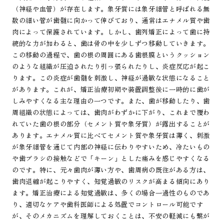
（神経や血管）が存在します。象牙質には象牙細管と呼ばれる無
数の細い管が歯髄に向かって伸びており、通常はエナメル質や歯
肉によって保護されています。しかし、歯列矯正によって歯に持
続的な力が加わると、歯は骨の中を少しずつ移動していきます。
この移動の過程で、歯の根の周囲にある歯根膜というクッション
のような組織が圧迫されたり引っ張られたりし、炎症反応が起こ
ります。この炎症が歯髄を刺激し、神経が過敏な状態になること
があります。これが、矯正治療初期や装置調整後に一時的に歯が
しみやすくなる主な理由の一つです。また、歯が移動したり、歯
周組織の状態によっては、歯肉がわずかに下がり、これまで覆わ
れていた歯の根の部分（セメント質や象牙質）が露出することが
あります。エナメル質に比べてセメント質や象牙質は薄く、刺激
が象牙細管を通じて内部の神経に伝わりやすいため、冷たいもの
や歯ブラシの接触などで「キーン」とした痛みを感じやすくなる
のです。特に、元々歯肉が薄い方や、歯周病の既往がある方は、
歯肉退縮が起こりやすく、知覚過敏のリスクが高まる傾向にあり
ます。矯正治療による知覚過敏は、多くの場合一過性のものであ
り、適切なケアや歯科医師による処置でコントロール可能です
が、そのメカニズムを理解しておくことは、不安の軽減にも繋が