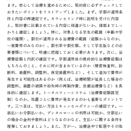
ます。安心して治療を進めるために、契約前に必ずチェックして
おきたいポイントをリストアップしました。まず、学割の適用条
件と内容の再確認です。カウンセリング時に説明を受けた内容
と、契約書に記載されている内容に相違がないか、細部までしっ
かりと確認しましょう。特に、対象となる学生の範囲（年齢や学
校の種類）、割引が適用される治療費の範囲（総額からなのか、
一部費用のみなのか）、割引率や割引額、そして学生証などの必
要書類について、明確に把握しておく必要があります。次に、治
療費総額と内訳の確認です。学割適用後の最終的な治療費総額は
もちろんのこと、それに何が含まれているのか（精密検査料、診
断料、装置料、調整料、保定装置料など）、そして追加で費用が
発生する可能性はあるのか（例えば、治療期間が延長した場合の
調整料、装置の破損や紛失時の再製作費、虫歯治療費など）を具
体的に確認します。トータルフィーシステム（治療費総額固定
制）なのか、処置ごとに費用が発生するのかも重要なポイントで
す。三つ目は、支払い方法とキャンセルポリシーの確認です。一
括払いか分割払いか、デンタルローンの利用は可能か、分割払い
の場合の金利手数料はどうなるのかなど、支払いに関する条件を
理解しておきましょう。また、万が一、治療途中で転居やその他