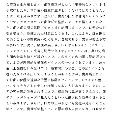
な笑顔を生み出します。歯列矯正がもたらす審美的なメリットは
多岐にわたり、単に歯が綺麗に並ぶというだけではありません。
まず、最も分かりやすい効果は、歯列の凹凸や隙間がなくなるこ
とです。ガタガタだった歯並びが整然とアーチを描くようにな
り、歯と歯の間の隙間（すきっ歯）が閉じることで、口元全体が
引き締まり、洗練された印象になります。これにより、口を開け
て笑うことへの抵抗感がなくなり、自然で明るい表情が増える方
が多いです。次に、横顔の美しさ、いわゆるEライン（エステテ
ィックライン）の改善も期待できます。Eラインとは、鼻の先端
と顎の先端を結んだ線のことで、このラインの内側に唇が収まっ
ているのが理想的な横顔のバランスの一つとされています。出っ
歯（上顎前突）や受け口（下顎前突）の場合、このEラインから
唇が大きくはみ出してしまうことがありますが、歯列矯正によっ
て前歯の位置を適切な位置に移動させることで、Eラインが整
い、すっきりとした美しい横顔になることがあります。また、口
元の突出感が改善されることで、相対的に鼻が高く見えたり、顎
のラインがシャープに見えたりといった副次的な効果も現れるこ
とがあります。さらに、口角の上がり方にも変化が見られること
があります。歯並びが整うことで唇の形も自然になり、口角がキ