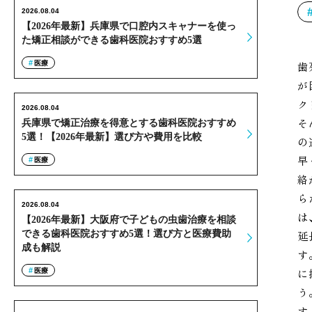
2026.08.04
【2026年最新】兵庫県で口腔内スキャナーを使っ
た矯正相談ができる歯科医院おすすめ5選
医療
歯
が
ク
2026.08.04
そ
兵庫県で矯正治療を得意とする歯科医院おすすめ
5選！【2026年最新】選び方や費用を比較
の
早
医療
絡
ら
2026.08.04
は
【2026年最新】大阪府で子どもの虫歯治療を相談
できる歯科医院おすすめ5選！選び方と医療費助
延
成も解説
す
に
医療
う
す