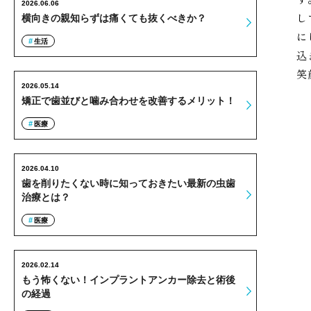
2026.06.06
し
横向きの親知らずは痛くても抜くべきか？
に
生活
込
笑
2026.05.14
矯正で歯並びと噛み合わせを改善するメリット！
医療
2026.04.10
歯を削りたくない時に知っておきたい最新の虫歯
治療とは？
医療
2026.02.14
もう怖くない！インプラントアンカー除去と術後
の経過