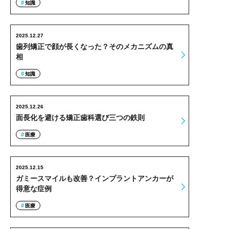
知識
2025.12.27
歯列矯正で顔が長くなった？そのメカニズムの真
相
知識
2025.12.26
面長化を避ける矯正歯科選び三つの鉄則
医療
2025.12.15
ガミースマイルも改善？インプラントアンカーが
得意な症例
医療