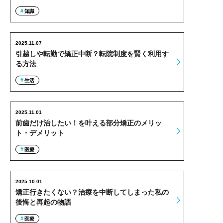
知識
2025.11.07
引越しや転勤で矯正中断？転院制度を賢く利用す
る方法
生活
2025.11.01
前歯だけ治したい！を叶える部分矯正のメリッ
ト・デメリット
医療
2025.10.01
矯正行きたくない？治療を中断してしまった私の
後悔と再起の物語
医療