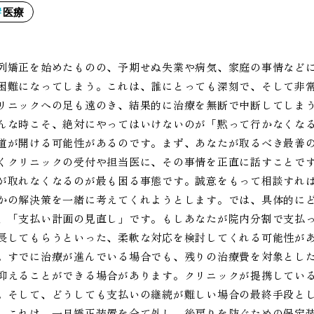
医療
列矯正を始めたものの、予期せぬ失業や病気、家庭の事情など
困難になってしまう。これは、誰にとっても深刻で、そして非
リニックへの足も遠のき、結果的に治療を無断で中断してしま
んな時こそ、絶対にやってはいけないのが「黙って行かなくな
道が開ける可能性があるのです。まず、あなたが取るべき最善
くクリニックの受付や担当医に、その事情を正直に話すことで
が取れなくなるのが最も困る事態です。誠意をもって相談すれ
かの解決策を一緒に考えてくれようとします。では、具体的に
、「支払い計画の見直し」です。もしあなたが院内分割で支払
長してもらうといった、柔軟な対応を検討してくれる可能性が
。すでに治療が進んでいる場合でも、残りの治療費を対象とし
抑えることができる場合があります。クリニックが提携してい
。そして、どうしても支払いの継続が難しい場合の最終手段と
。これは、一旦矯正装置を全て外し、後戻りを防ぐための保定