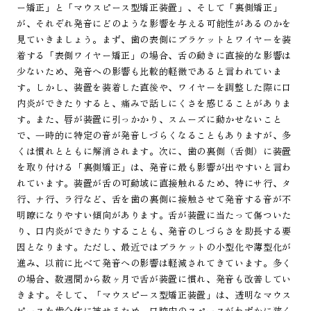
ー矯正」と「マウスピース型矯正装置」、そして「裏側矯正」
が、それぞれ発音にどのような影響を与える可能性があるのかを
見ていきましょう。まず、歯の表側にブラケットとワイヤーを装
着する「表側ワイヤー矯正」の場合、舌の動きに直接的な影響は
少ないため、発音への影響も比較的軽微であると言われていま
す。しかし、装置を装着した直後や、ワイヤーを調整した際に口
内炎ができたりすると、痛みで話しにくさを感じることがありま
す。また、唇が装置に引っかかり、スムーズに動かせないこと
で、一時的に特定の音が発音しづらくなることもありますが、多
くは慣れとともに解消されます。次に、歯の裏側（舌側）に装置
を取り付ける「裏側矯正」は、発音に最も影響が出やすいと言わ
れています。装置が舌の可動域に直接触れるため、特にサ行、タ
行、ナ行、ラ行など、舌を歯の裏側に接触させて発音する音が不
明瞭になりやすい傾向があります。舌が装置に当たって傷ついた
り、口内炎ができたりすることも、発音のしづらさを助長する要
因となります。ただし、最近ではブラケットの小型化や薄型化が
進み、以前に比べて発音への影響は軽減されてきています。多く
の場合、数週間から数ヶ月で舌が装置に慣れ、発音も改善してい
きます。そして、「マウスピース型矯正装置」は、透明なマウス
ピースを歯全体に被せるため、口腔内のスペースがわずかに狭く