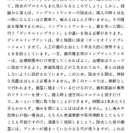
て、除去のプロセスもまた気になるところでしょう。しかし、結
論から言えば、インプラントアンカーの除去は、埋入の時とは比
べ物にならないほど簡単で、痛みもほとんど伴いません。その理
由を理解するために、インプラントアンカーと、歯を失った際に
行う「デンタルインプラント」との違いを知る必要があります。
デンタルインプラントは、骨と強固に結合（オッセオインテグレ
ーション）させて、人工の歯の土台として半永久的に使用するこ
とを目的としています。一方、歯科矯正用のインプラントアンカ
ーは、治療期間中だけ安定してくれればよく、治療後はスムーズ
に除去できるよう、表面処理などが工夫されており、骨とは結合
しないように設計されています。このため、除去する際は、特別
な処置はほとんど必要ありません。多くのケースでは、麻酔なし
で行われます。歯茎に埋まっているだけなので、歯科医師が専用
のドライバーを使って、埋入時と逆方向にクルクルと回すだけ
で、あっという間に取り除くことができます。時間は1本あたり1
分もかからず、痛みを感じることはほぼありません。もし痛みや
恐怖心が強い場合は、もちろん表面麻酔や局所麻酔をしてもらう
ことも可能ですので、遠慮なく相談しましょう。除去した後の歯
茎には、アンカーが埋まっていた小さな穴が残りますが、これは