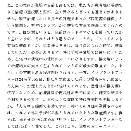
ね。この技術が登場する前と後とでは、私たちが患者様に提供で
きる治療の選択肢と質が、全く異なると言っても過言ではありま
せん。矯正治療における長年の課題であった『固定源の確保』と
いう問題を、非常にシンプルかつ確実な方法で解決してくれたの
です」。固定源というと、以前はヘッドギアなどを使っていたか
と思いますが、それとはどう違うのでしょうか。「ヘッドギアも
有効な装置ですが、患者様ご自身に、毎日決められた時間、装着
していただく必要があります。特に学校や職場では使いにくいた
め、在宅中や就寝中の使用がメインになりますが、協力度によっ
て治療結果が大きく左右されてしまうのが最大の難点でした。ま
た、力の方向もある程度制限されます。一方、インプラントアン
カーは24時間365日、私たちの意図した通りの場所から、意図し
た方向へ、安定した力をかけ続けてくれます。患者様の協力度に
依存しないため、治療計画の再現性が非常に高く、確実な結果を
予測できるのです」。どのような症例で特に有効性を発揮します
か。「あらゆる症例で有効ですが、特にその真価が発揮されるの
は、これまで外科手術が必要とされていたような難症例です。例
えば、歯を骨の中に沈める『圧下』は、インプラントアンカーな
しではほぼ不可能でした。これにより、重度のガミースマイル