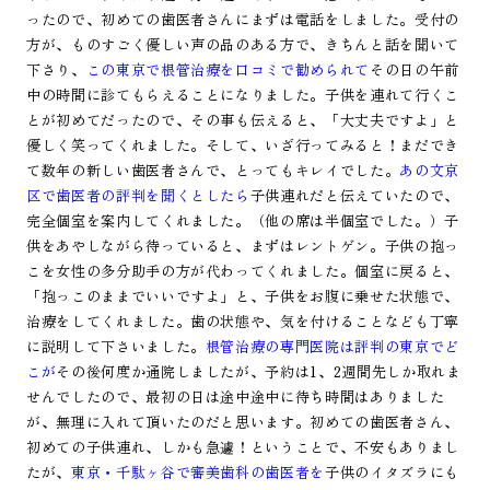
ったので、初めての歯医者さんにまずは電話をしました。受付の
方が、ものすごく優しい声の品のある方で、きちんと話を聞いて
下さり、
この東京で根管治療を口コミで勧められて
その日の午前
中の時間に診てもらえることになりました。子供を連れて行くこ
とが初めてだったので、その事も伝えると、「大丈夫ですよ」と
優しく笑ってくれました。そして、いざ行ってみると！まだでき
て数年の新しい歯医者さんで、とってもキレイでした。
あの文京
区で歯医者の評判を聞くとしたら
子供連れだと伝えていたので、
完全個室を案内してくれました。（他の席は半個室でした。）子
供をあやしながら待っていると、まずはレントゲン。子供の抱っ
こを女性の多分助手の方が代わってくれました。個室に戻ると、
「抱っこのままでいいですよ」と、子供をお腹に乗せた状態で、
治療をしてくれました。歯の状態や、気を付けることなども丁寧
に説明して下さいました。
根管治療の専門医院は評判の東京でど
こが
その後何度か通院しましたが、予約は1、2週間先しか取れま
せんでしたので、最初の日は途中途中に待ち時間はありました
が、無理に入れて頂いたのだと思います。初めての歯医者さん、
初めての子供連れ、しかも急遽！ということで、不安もありまし
たが、
東京・千駄ヶ谷で審美歯科の歯医者を
子供のイタズラにも