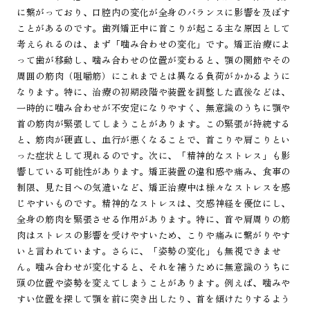
に繋がっており、口腔内の変化が全身のバランスに影響を及ぼす
ことがあるのです。歯列矯正中に首こりが起こる主な原因として
考えられるのは、まず「噛み合わせの変化」です。矯正治療によ
って歯が移動し、噛み合わせの位置が変わると、顎の関節やその
周囲の筋肉（咀嚼筋）にこれまでとは異なる負荷がかかるように
なります。特に、治療の初期段階や装置を調整した直後などは、
一時的に噛み合わせが不安定になりやすく、無意識のうちに顎や
首の筋肉が緊張してしまうことがあります。この緊張が持続する
と、筋肉が硬直し、血行が悪くなることで、首こりや肩こりとい
った症状として現れるのです。次に、「精神的なストレス」も影
響している可能性があります。矯正装置の違和感や痛み、食事の
制限、見た目への気遣いなど、矯正治療中は様々なストレスを感
じやすいものです。精神的なストレスは、交感神経を優位にし、
全身の筋肉を緊張させる作用があります。特に、首や肩周りの筋
肉はストレスの影響を受けやすいため、こりや痛みに繋がりやす
いと言われています。さらに、「姿勢の変化」も無視できませ
ん。噛み合わせが変化すると、それを補うために無意識のうちに
頭の位置や姿勢を変えてしまうことがあります。例えば、噛みや
すい位置を探して顎を前に突き出したり、首を傾けたりするよう