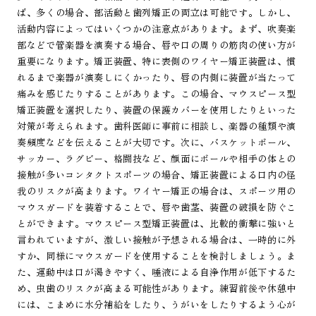
ば、多くの場合、部活動と歯列矯正の両立は可能です。しかし、
活動内容によってはいくつかの注意点があります。まず、吹奏楽
部などで管楽器を演奏する場合、唇や口の周りの筋肉の使い方が
重要になります。矯正装置、特に表側のワイヤー矯正装置は、慣
れるまで楽器が演奏しにくかったり、唇の内側に装置が当たって
痛みを感じたりすることがあります。この場合、マウスピース型
矯正装置を選択したり、装置の保護カバーを使用したりといった
対策が考えられます。歯科医師に事前に相談し、楽器の種類や演
奏頻度などを伝えることが大切です。次に、バスケットボール、
サッカー、ラグビー、格闘技など、顔面にボールや相手の体との
接触が多いコンタクトスポーツの場合、矯正装置による口内の怪
我のリスクが高まります。ワイヤー矯正の場合は、スポーツ用の
マウスガードを装着することで、唇や歯茎、装置の破損を防ぐこ
とができます。マウスピース型矯正装置は、比較的衝撃に強いと
言われていますが、激しい接触が予想される場合は、一時的に外
すか、同様にマウスガードを使用することを検討しましょう。ま
た、運動中は口が渇きやすく、唾液による自浄作用が低下するた
め、虫歯のリスクが高まる可能性があります。練習前後や休憩中
には、こまめに水分補給をしたり、うがいをしたりするよう心が