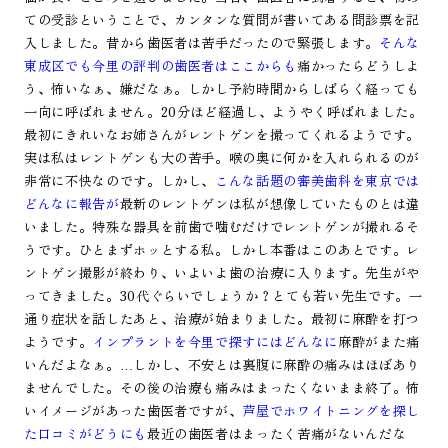
ての受診ということで、カンタンな質問が書いてある問診票を記
入しました。昔から歯医者は苦手だったので緊張します。
そんな
東成区でも今里の評判の歯医者はここからも
痛かったらどうしよ
う、怖いなぁ、嫌だなぁ。しかし予約時間からしばらく経っても
一向に呼ばれません。20分ほど経過し、ようやく呼ばれました。
最初にきれいなお姉さんがレントゲンを撮ってくれるようです。
実は私はレントゲンも大の苦手。喉の奥に何かを入れられるのが
非常に不快なのです。しかし、
こんな話題の審美歯科を東京では
どんなに報告が
最新のレントゲンは私が想像していたものとは違
いました。特殊な器具を前歯で噛むだけでレントゲンが撮れるそ
うです。ひとまずホッとする私。しかし本番はこのあとです。レ
ントゲン撮影が終わり、いよいよ歯の治療に入ります。先生がや
ってきました。30代ぐらいでしょうか？とても若い先生です。一
通り症状を話したあと、治療が始まりました。最初に麻酔を打つ
ようです。
インプラントを今里で探すにはどんなに
麻酔がまた痛
いんだよなぁ。…しかし、不安とは裏腹に麻酔の痛みはほぼあり
ませんでした。その後の治療も痛みはまったくないまま終了。怖
いイメージがあった歯医者ですが、
芦屋でホワイトニングを探し
た口コミがどうにも
最近の歯医者はまったく苦痛がないんだな