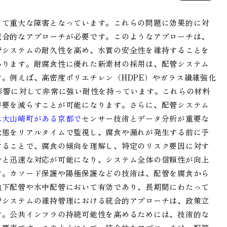
って重大な障害となっています。これらの問題に効果的に対
統合的なアプローチが必要です。このようなアプローチは、
管システムの耐久性を高め、水質の安全性を維持することを
あります。耐腐食性に優れた新素材の採用は、配管システム
。例えば、高密度ポリエチレン（HDPE）やガラス繊維強化
影響に対して非常に強い耐性を持っています。これらの材料
需要を減らすことが可能になります。さらに、配管システム
は大山崎町がある京都で
センサー技術とデータ分析が重要な
状態をリアルタイムで監視し、腐食や漏れが発生する前に予
することで、腐食の傾向を理解し、特定のリスク要因に対す
分と迅速な対応が可能になり、システム全体の信頼性が向上
す。カソード保護や陽極保護などの技術は、配管を腐食から
地下配管や水中配管において有効であり、長期間にわたって
管システムの維持管理における統合的アプローチは、政策立
す。公共インフラの持続可能性を高めるためには、技術的な