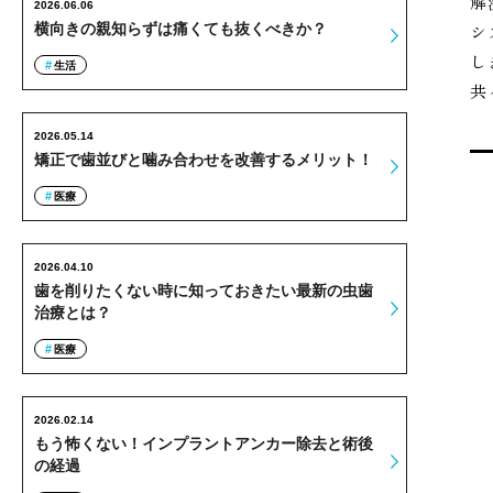
解
2026.06.06
シ
横向きの親知らずは痛くても抜くべきか？
し
生活
共
2026.05.14
矯正で歯並びと噛み合わせを改善するメリット！
医療
2026.04.10
歯を削りたくない時に知っておきたい最新の虫歯
治療とは？
医療
2026.02.14
もう怖くない！インプラントアンカー除去と術後
の経過