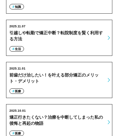
知識
2025.11.07
引越しや転勤で矯正中断？転院制度を賢く利用す
る方法
生活
2025.11.01
前歯だけ治したい！を叶える部分矯正のメリッ
ト・デメリット
医療
2025.10.01
矯正行きたくない？治療を中断してしまった私の
後悔と再起の物語
医療