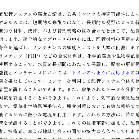
道配管システムの腐食と錆は、公共インフラの持続可能性にと
するためには、短期的な修復ではなく、長期的な視野に立った
進的な材料、技術、および管理戦略の組み合わせを通じて、配
指します。統合的なアプローチの中心には、配管材料の革新が
寿命を延ばし、メンテナンスの頻度とコストを大幅に削減します
ラスチック（FRP）などの合成材料は、化学的腐食や生物学的
使用することで、水質を長期間にわたって保護し、配管の更新
監視とメンテナンスにおいては、
トイレのつまりに反応するの
割を果たしています。センサーを利用して配管システム全体の
措置を講じることができます。また、収集されたデータを分析
対策を計画することができます。これにより、効率的な資源配
ます。電気化学的保護手法も、腐食対策において有効な戦略で
護するために微小な電流を利用します。これらの方法は、特に
管を保護することができます。これらの技術革新に加えて、配
者、技術者、および地域社会との間での協力にも依存していま