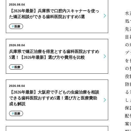
2026.08.04
【2026年最新】兵庫県で口腔内スキャナーを使っ
水
た矯正相談ができる歯科医院おすすめ5選
処
医療
先
目
の
2026.08.04
兵庫県で矯正治療を得意とする歯科医院おすすめ
プ
5選！【2026年最新】選び方や費用を比較
を
の
医療
役
防
2026.08.04
る
【2026年最新】大阪府で子どもの虫歯治療を相談
できる歯科医院おすすめ5選！選び方と医療費助
し
成も解説
保
医療
配
案