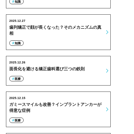
知識
2025.12.27
歯列矯正で顔が長くなった？そのメカニズムの真
相
知識
2025.12.26
面長化を避ける矯正歯科選び三つの鉄則
医療
2025.12.15
ガミースマイルも改善？インプラントアンカーが
得意な症例
医療