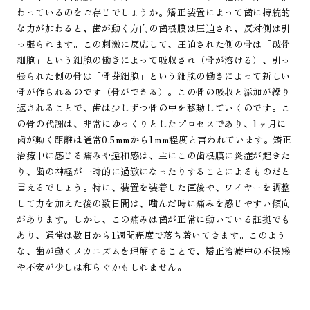
わっているのをご存じでしょうか。矯正装置によって歯に持続的
な力が加わると、歯が動く方向の歯根膜は圧迫され、反対側は引
っ張られます。この刺激に反応して、圧迫された側の骨は「破骨
細胞」という細胞の働きによって吸収され（骨が溶ける）、引っ
張られた側の骨は「骨芽細胞」という細胞の働きによって新しい
骨が作られるのです（骨ができる）。この骨の吸収と添加が繰り
返されることで、歯は少しずつ骨の中を移動していくのです。こ
の骨の代謝は、非常にゆっくりとしたプロセスであり、1ヶ月に
歯が動く距離は通常0.5mmから1mm程度と言われています。矯正
治療中に感じる痛みや違和感は、主にこの歯根膜に炎症が起きた
り、歯の神経が一時的に過敏になったりすることによるものだと
言えるでしょう。特に、装置を装着した直後や、ワイヤーを調整
して力を加えた後の数日間は、噛んだ時に痛みを感じやすい傾向
があります。しかし、この痛みは歯が正常に動いている証拠でも
あり、通常は数日から1週間程度で落ち着いてきます。このよう
な、歯が動くメカニズムを理解することで、矯正治療中の不快感
や不安が少しは和らぐかもしれません。