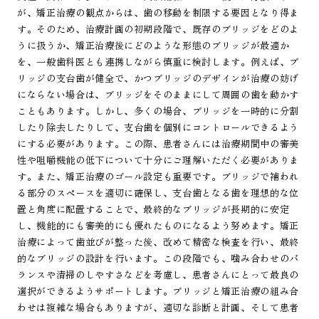
が、矯正治療の観点からは、歯の移動を制限する要因となり得ま
す。そのため、治療計画の初期段階で、既存のブリッジをどのよ
うに扱うか、矯正治療後にどのような形態のブリッジが最適か
を、一般歯科医とも連携しながら慎重に検討します。例えば、ブ
リッジの支台歯が健全で、かつブリッジのデザインが治療の妨げ
にならない場合は、ブリッジをそのままにして周囲の歯を動かす
こともあります。しかし、多くの場合、ブリッジを一時的に分割
したり除去したりして、支台歯を個別にコントロールできるよう
にする必要があります。この際、患者さんには治療期間中の審美
性や咀嚼機能の低下について十分にご理解いただく必要がありま
す。また、矯正治療のゴール設定も重要です。ブリッジで補われ
る部分のスペースを適切に確保し、支台歯となる歯を理想的な位
置と角度に配置することで、最終的なブリッジが長期的に安定
し、機能的にも審美的にも優れたものになるよう努めます。矯正
治療によって歯並びが整った後、改めて精密な検査を行い、最終
的なブリッジの設計を行います。この段階でも、噛み合わせのバ
ランスや清掃のしやすさなどを考慮し、患者さんにとって最良の
選択ができるようサポートします。ブリッジと矯正治療の組み合
わせは複雑な場合もありますが、適切な診断と計画、そして患者