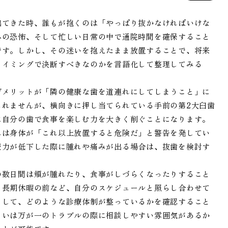
出てきた時、誰もが抱くのは「やっぱり抜かなければいけな
への恐怖、そして忙しい日常の中で通院時間を確保すること
です。しかし、その迷いを抱えたまま放置することで、将来
タイミングで決断すべきなのかを言語化して整理してみる
デメリットが「隣の健康な歯を道連れにしてしまうこと」に
しれませんが、横向きに押し当てられている手前の第2大臼歯
に自分の歯で食事を楽しむ力を大きく削ぐことになります。
れは身体が「これ以上放置すると危険だ」と警告を発してい
疫力が低下した際に腫れや痛みが出る場合は、抜歯を検討す
の数日間は頬が腫れたり、食事がしづらくなったりすること
、長期休暇の前など、自分のスケジュールと照らし合わせて
として、どのような診療体制が整っているかを確認すること
るいは万が一のトラブルの際に相談しやすい雰囲気があるか