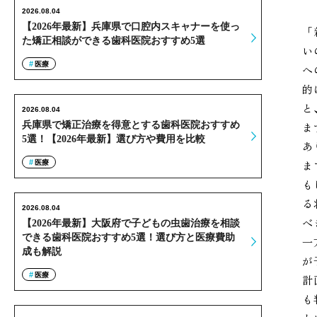
2026.08.04
【2026年最新】兵庫県で口腔内スキャナーを使っ
「
た矯正相談ができる歯科医院おすすめ5選
い
医療
へ
的
と
2026.08.04
兵庫県で矯正治療を得意とする歯科医院おすすめ
ま
5選！【2026年最新】選び方や費用を比較
あ
ま
医療
も
る
2026.08.04
べ
【2026年最新】大阪府で子どもの虫歯治療を相談
できる歯科医院おすすめ5選！選び方と医療費助
一
成も解説
が
医療
計
も