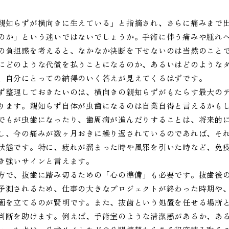
親知らずが横向きに生えている」と指摘され、さらに痛みまで
のか」という迷いではないでしょうか。手術に伴う痛みや腫れ
の負担感を考えると、なかなか決断を下せないのは当然のこと
にどのような代償を払うことになるのか、あるいはどのような
、自分にとっての納得のいく答えが見えてくるはずです。
ず整理しておきたいのは、横向きの親知らずがもたらす最大の
ります。親知らず自体が虫歯になるのは自業自得と言えるかも
でもが虫歯になったり、歯周病が進んだりすることは、将来的
し、今の痛みが数ヶ月おきに繰り返されているのであれば、そ
状態です。特に、疲れが溜まった時や風邪を引いた時など、免
き強いサインと言えます。
方で、抜歯に踏み切るための「心の準備」も必要です。抜歯後
予測されるため、仕事の大きなプロジェクトが終わった時期や
画を立てるのが賢明です。また、抜歯という処置を任せる場所
判断を助けます。例えば、手術室のような清潔感があるか、あ