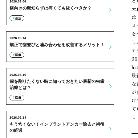
と
2026.06.06
大
横向きの親知らずは痛くても抜くべきか？
は
生活
ス
を
2026.05.14
し
矯正で歯並びと噛み合わせを改善するメリット！
〒
医療
06
ht
最
2026.04.10
歯を削りたくない時に知っておきたい最新の虫歯
な
治療とは？
が
医療
け
て
し
2026.02.14
もう怖くない！インプラントアンカー除去と術後
の経過