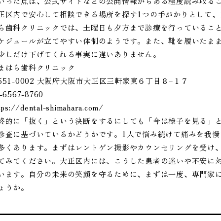
いった点は、公式サイトなどの公開情報からある程度読み取る
正区内で安心して相談できる場所を探す1つの手がかりとして
ら歯科クリニックでは、土曜日も夕方まで診療を行っているこ
ケジュールが立てやすい体制のようです。また、靴を履いたま
少しだけ下げてくれる事実に違いありません。
まはら歯科クリニック
551-0002 大阪府大阪市大正区三軒家東６丁目８−１７
-6567-8760
tps://dental-shimahara.com/
終的に「抜く」という決断をするにしても「今は様子を見る」
診査に基づいているかどうかです。1人で悩み続けて痛みを我
多くあります。まずはレントゲン撮影やカウンセリングを受け
てみてください。大正区内には、こうした患者の迷いや不安に
います。自分の未来の笑顔を守るために、まずは一度、専門家
ょうか。