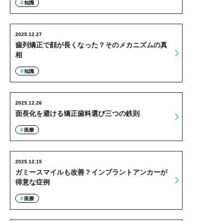
知識
2025.12.27
歯列矯正で顔が長くなった？そのメカニズムの真
相
知識
2025.12.26
面長化を避ける矯正歯科選び三つの鉄則
医療
2025.12.15
ガミースマイルも改善？インプラントアンカーが
得意な症例
医療