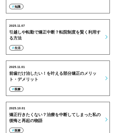
知識
2025.11.07
引越しや転勤で矯正中断？転院制度を賢く利用す
る方法
生活
2025.11.01
前歯だけ治したい！を叶える部分矯正のメリッ
ト・デメリット
医療
2025.10.01
矯正行きたくない？治療を中断してしまった私の
後悔と再起の物語
医療